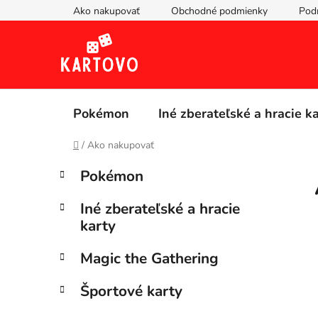
Prejsť
Ako nakupovať
Obchodné podmienky
Pod
na
obsah
Pokémon
Iné zberateľské a hracie k
Domov
/
Ako nakupovať
B
K
Preskočiť
Pokémon
a
kategórie
o
t
č
Iné zberateľské a hracie
e
n
karty
g
ý
ó
Magic the Gathering
p
r
i
a
Športové karty
e
n
e