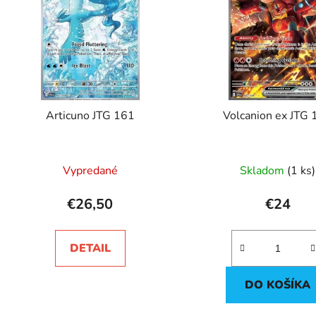
s
p
r
o
d
Articuno JTG 161
Volcanion ex JTG
u
k
t
Vypredané
Skladom
(1 ks)
o
v
€26,50
€24
DETAIL
DO KOŠÍKA