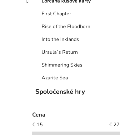
Lorcana kusové karty
First Chapter
Rise of the Floodborn
Into the Inklands
Ursula´s Return
Shimmering Skies
Azurite Sea
Spoločenské hry
Cena
€
15
€
27