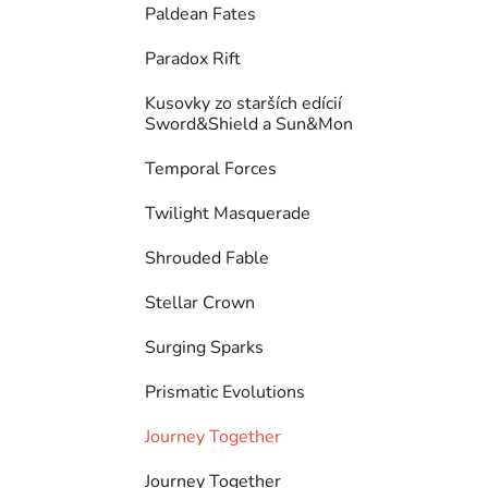
Paldean Fates
Paradox Rift
Kusovky zo starších edícií
Sword&Shield a Sun&Mon
Temporal Forces
Twilight Masquerade
Shrouded Fable
Stellar Crown
Surging Sparks
Prismatic Evolutions
Journey Together
Journey Together