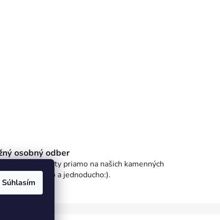
žný osobný odber
dvihni si produkty priamo na našich kamenných
dajniach - rýchlo a jednoducho:).
Súhlasím