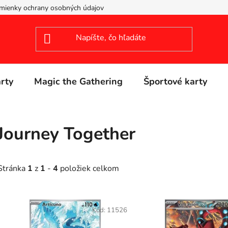
mienky ochrany osobných údajov
arty
Magic the Gathering
Športové karty
Journey Together
Stránka
1
z
1
-
4
položiek celkom
V
ý
Kód:
11526
p