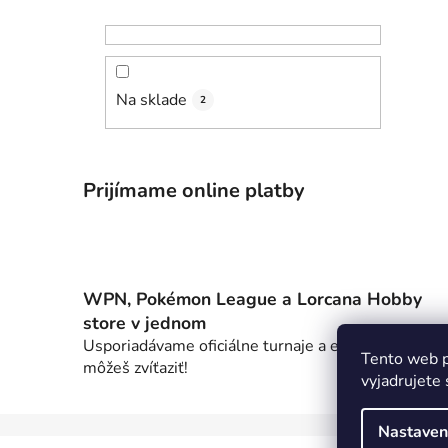
Na sklade
2
Prijímame online platby
WPN, Pokémon League a Lorcana Hobby
store v jednom
Usporiadávame oficiálne turnaje a eventy, na ktorý
Tento web p
môžeš zvíťaziť!
vyjadrujete 
Nastaven