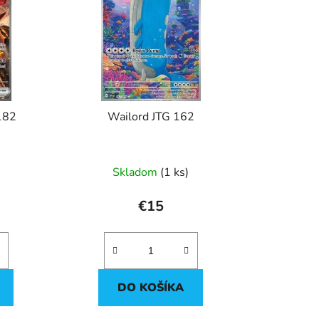
e
p
r
o
d
u
 182
Wailord JTG 162
k
t
o
Skladom
(1 ks)
v
€15
DO KOŠÍKA