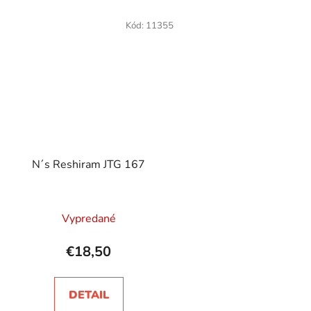
Kód:
11355
N´s Reshiram JTG 167
Vypredané
€18,50
DETAIL