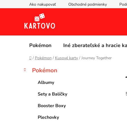
Prejsť
Ako nakupovať
Obchodné podmienky
Pod
na
obsah
Pokémon
Iné zberateľské a hracie k
Domov
/
Pokémon
/
Kusové karty
/
Journey Together
B
K
Preskočiť
Pokémon
a
kategórie
o
t
č
Albumy
e
n
g
Sety a Balíčky
ý
ó
p
r
Booster Boxy
i
a
e
n
Plechovky
e