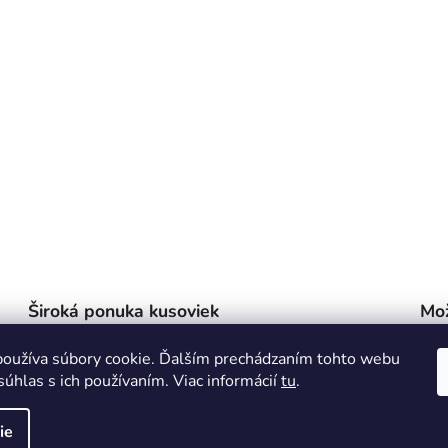
Široká ponuka kusoviek
Mo
Moderné, Vintage aj PSA karty! Jedna z najväčších
Vyz
ch
ponúk, ktoré môžeš nájsť!
pre
oužíva súbory cookie. Ďalším prechádzaním tohto webu
súhlas s ich používaním. Viac informácií
tu
.
ie