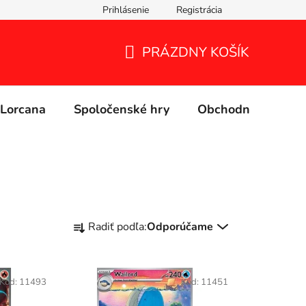
Prihlásenie
Registrácia
PRÁZDNY KOŠÍK
NÁKUPNÝ
KOŠÍK
Lorcana
Spoločenské hry
Obchodné podmie
R
Radiť podľa:
Odporúčame
a
d
e
Kód:
11493
Kód:
11451
n
i