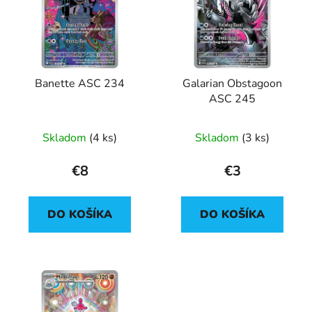
i
o
s
d
p
u
r
k
Banette ASC 234
Galarian Obstagoon
o
t
ASC 245
d
o
u
v
Skladom
(4 ks)
Skladom
(3 ks)
k
t
€8
€3
o
v
DO KOŠÍKA
DO KOŠÍKA