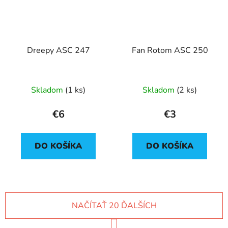
Dreepy ASC 247
Fan Rotom ASC 250
Skladom
(1 ks)
Skladom
(2 ks)
€6
€3
DO KOŠÍKA
DO KOŠÍKA
NAČÍTAŤ 20 ĎALŠÍCH
S