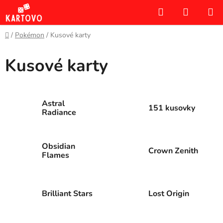
Prejsť
Hľadať
NÁKUP
na
KOŠÍK
obsah
Domov
/
Pokémon
/
Kusové karty
Kusové karty
Astral
151 kusovky
Radiance
Obsidian
Crown Zenith
Flames
Brilliant Stars
Lost Origin