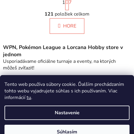
1
t
7
r
O
á
121
položiek celkom
v
n
l
k
HORE
á
o
d
v
a
a
WPN, Pokémon League a Lorcana Hobby store v
c
n
i
jednom
i
e
e
Usporiadávame oficiálne turnaje a eventy, na ktorých
p
môžeš zvíťaziť!
r
Široká ponuka kusoviek
v
Tento web používa súbory cookie. Ďalším prechádzaním
Moderné, Vintage aj PSA karty! Jedna z najväčších ponúk,
k
tohto webu vyjadrujete súhlas s ich používaním. Viac
ktoré môžeš nájsť!
y
informácií
tu
.
v
Možný osobný odber
ý
Vyzdvihni si produkty priamo na našich kamenných
Nastavenie
p
predajniach - rýchlo a jednoducho:).
i
s
Z
Súhlasím
Vytvoril Shoptet