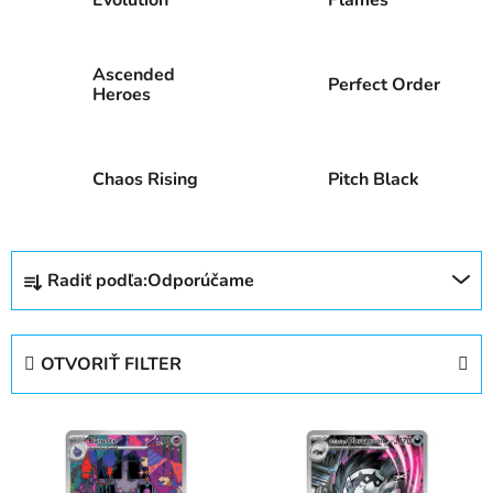
Ascended
Perfect Order
Heroes
Chaos Rising
Pitch Black
R
Radiť podľa:
Odporúčame
a
d
e
OTVORIŤ FILTER
n
i
V
e
ý
p
p
r