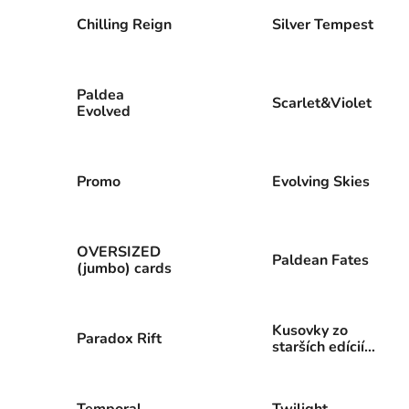
Chilling Reign
Silver Tempest
Paldea
Scarlet&Violet
Evolved
Promo
Evolving Skies
OVERSIZED
Paldean Fates
(jumbo) cards
Kusovky zo
Paradox Rift
starších edícií
Sword&Shield
a Sun&Mon
Temporal
Twilight