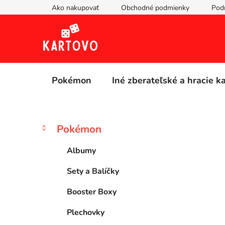
Prejsť
Ako nakupovať
Obchodné podmienky
Pod
na
obsah
Pokémon
Iné zberateľské a hracie k
B
K
Preskočiť
Pokémon
a
kategórie
o
t
č
Albumy
e
n
g
Sety a Balíčky
ý
ó
p
r
Booster Boxy
i
a
e
n
Plechovky