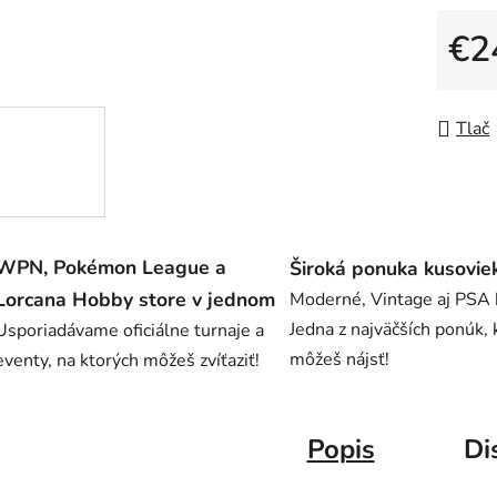
0,0
z
€2
5
Jedno
hviezdič
Tlač
WPN, Pokémon League a
Široká ponuka kusovie
Lorcana Hobby store v jednom
Moderné, Vintage aj PSA 
Jedna z najväčších ponúk, 
Usporiadávame oficiálne turnaje a
môžeš nájsť!
eventy, na ktorých môžeš zvíťaziť!
Popis
Di