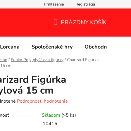
Prihlásenie
Registrácia
PRÁZDNY KOŠÍK
NÁKUPNÝ
KOŠÍK
Lorcana
Spoločenské hry
Obchodné podmie
mon
/
Funko Pop, plyšáky a figúrky
/
Charizard Figúrka
 15 cm
rizard Figúrka
ylová 15 cm
rné
notené
Podrobnosti hodnotenia
enie
nosť
Skladom
(>5 ks)
tu
10416