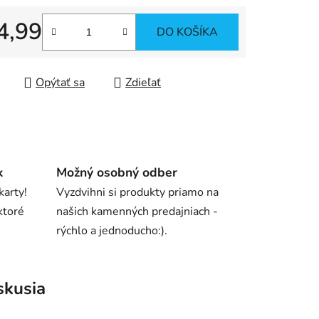
4,99
DO KOŠÍKA
tková cena:
iek.
Opýtať sa
Zdieľať
k
Možný osobný odber
karty!
Vyzdvihni si produkty priamo na
ktoré
našich kamenných predajniach -
rýchlo a jednoducho:).
skusia