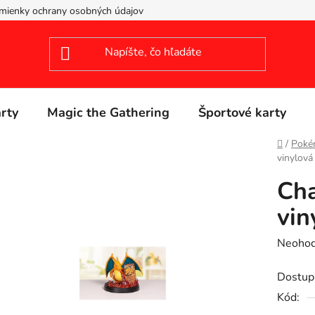
mienky ochrany osobných údajov
arty
Magic the Gathering
Športové karty
Domov
/
Poké
vinylová
Cha
vin
Prieme
Neohod
hodnot
Dostup
produk
Kód:
je