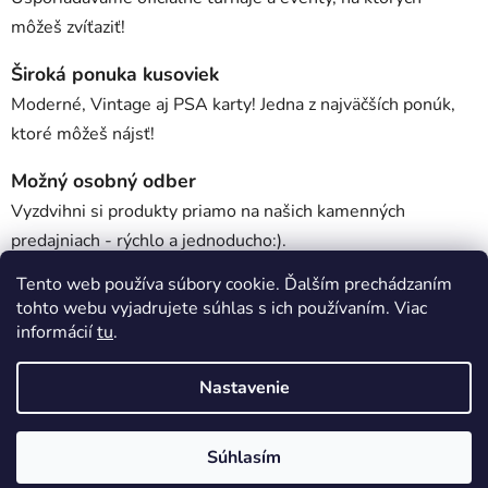
môžeš zvíťaziť!
Široká ponuka kusoviek
Moderné, Vintage aj PSA karty! Jedna z najväčších ponúk,
ktoré môžeš nájsť!
Možný osobný odber
Vyzdvihni si produkty priamo na našich kamenných
predajniach - rýchlo a jednoducho:).
Tento web používa súbory cookie. Ďalším prechádzaním
tohto webu vyjadrujete súhlas s ich používaním. Viac
Popis
informácií
tu
.
Nastavenie
Diskusia
Z
Súhlasím
Vytvoril Shoptet
á
Copyright 2026
Kartovo
. Všetky práva vyhradené.