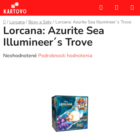
Prejsť
Hľadať
NÁKUP
na
KOŠÍK
obsah
Domov
/
Lorcana
/
Boxy a Sety
/
Lorcana: Azurite Sea Illumineer´s Trove
Lorcana: Azurite Sea
Illumineer´s Trove
Priemerné
Neohodnotené
Podrobnosti hodnotenia
hodnotenie
produktu
je
0,0
z
5
hviezdičiek.