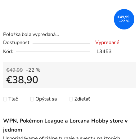
€49,99
–22 %
Položka bola vypredaná…
Dostupnosť
Vypredané
Kód:
13453
€49,99
–22 %
€38,90
Jednotková cena:
Tlač
Opýtať sa
Zdieľať
WPN, Pokémon League a Lorcana Hobby store v
jednom
Usporiadávame oficiálne turnaje a eventy, na ktorých