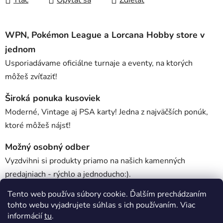
Tlač
Opýtať sa
Zdieľať
WPN, Pokémon League a Lorcana Hobby store v
jednom
Usporiadávame oficiálne turnaje a eventy, na ktorých
môžeš zvíťaziť!
Široká ponuka kusoviek
Moderné, Vintage aj PSA karty! Jedna z najväčších ponúk,
ktoré môžeš nájsť!
Možný osobný odber
Vyzdvihni si produkty priamo na našich kamenných
predajniach - rýchlo a jednoducho:).
Tento web používa súbory cookie. Ďalším prechádzaním
tohto webu vyjadrujete súhlas s ich používaním. Viac
Popis
informácií
tu
.