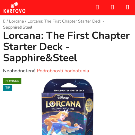
Prejsť
Hľadať
NÁKUP
na
KOŠÍK
obsah
Domov
/
Lorcana
/
Lorcana: The First Chapter Starter Deck -
Sapphire&Steel
Lorcana: The First Chapter
Starter Deck -
Sapphire&Steel
Priemerné
Neohodnotené
Podrobnosti hodnotenia
hodnotenie
NOVINKA
produktu
TIP
je
0,0
z
5
hviezdičiek.