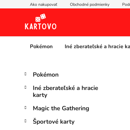
Prejsť
Ako nakupovať
Obchodné podmienky
Pod
na
obsah
Pokémon
Iné zberateľské a hracie k
B
K
Preskočiť
Pokémon
a
kategórie
o
t
č
Iné zberateľské a hracie
e
n
karty
g
ý
ó
Magic the Gathering
p
r
i
a
Športové karty
e
n