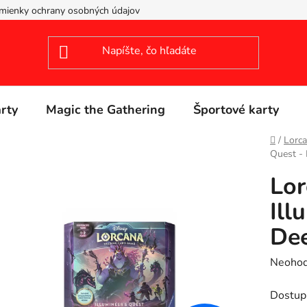
mienky ochrany osobných údajov
arty
Magic the Gathering
Športové karty
Domov
/
Lorc
Quest - 
Lor
Ill
Dee
Prieme
Neohod
hodnot
Dostup
produk