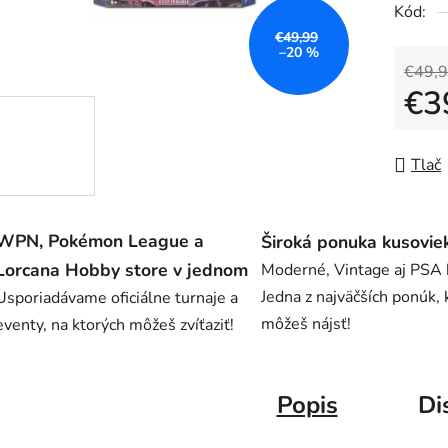
Kód:
je
€49,99
0,0
–20 %
z
€49,
€3
5
hviezdič
Jedno
Tlač
WPN, Pokémon League a
Široká ponuka kusovie
Lorcana Hobby store v jednom
Moderné, Vintage aj PSA 
Jedna z najväčších ponúk, 
Usporiadávame oficiálne turnaje a
môžeš nájsť!
eventy, na ktorých môžeš zvíťaziť!
Popis
Di