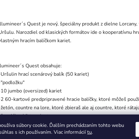
Illumineer´s Quest je nový, špeciálny produkt z dielne Lorcan
Uršulu. Narozdiel od klasických formátov ide o kooperatívnu hru
vlastným hracím balíčkom kariet.
Ilumineer´s Quest obsahuje:
-Uršulin hrací scenárový balík (50 kariet)
-"podložku"
-10 jumbo (oversized) kariet
-2 60-kartové predpripravené hracie balíčky, ktoré môžeš použiť
-žetón, countre na lore, ktoré zbieraš ale aj countre, ktoré rátaj
-špeciálnu Victory kartu
-pravidlá hry Lorcana
oužíva súbory cookie. Ďalším prechádzaním tohto webu
súhlas s ich používaním. Viac informácií
tu
.