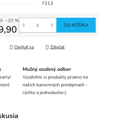
7213
99
–20 %
DO KOŠÍKA
9,90
iek.
tková cena:
Opýtať sa
Zdieľať
k
Možný osobný odber
karty!
Vyzdvihni si produkty priamo na
ktoré
našich kamenných predajniach -
rýchlo a jednoducho:).
skusia