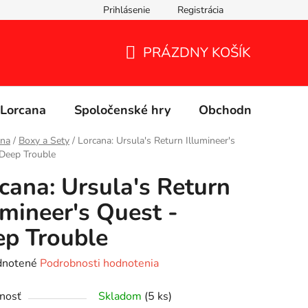
Prihlásenie
Registrácia
PRÁZDNY KOŠÍK
NÁKUPNÝ
KOŠÍK
Lorcana
Spoločenské hry
Obchodné podmie
ana
/
Boxy a Sety
/
Lorcana: Ursula's Return Illumineer's
Deep Trouble
cana: Ursula's Return
umineer's Quest -
p Trouble
rné
notené
Podrobnosti hodnotenia
enie
nosť
Skladom
(5 ks)
tu