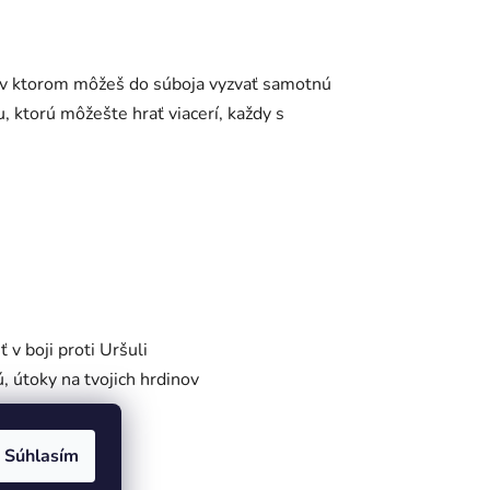
y, v ktorom môžeš do súboja vyzvať samotnú
, ktorú môžešte hrať viacerí, každy s
 v boji proti Uršuli
ú, útoky na tvojich hrdinov
Súhlasím