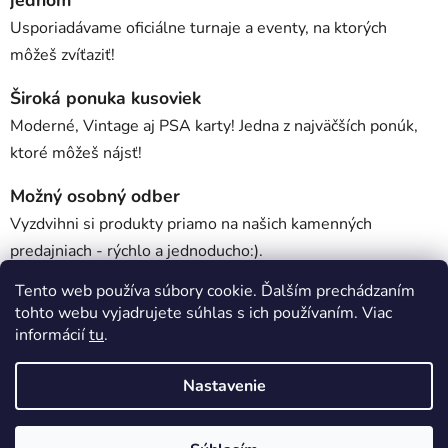
jednom
Usporiadávame oficiálne turnaje a eventy, na ktorých
môžeš zvíťaziť!
Široká ponuka kusoviek
Moderné, Vintage aj PSA karty! Jedna z najväčších ponúk,
ktoré môžeš nájsť!
Možný osobný odber
Vyzdvihni si produkty priamo na našich kamenných
predajniach - rýchlo a jednoducho:).
Tento web používa súbory cookie. Ďalším prechádzaním
tohto webu vyjadrujete súhlas s ich používaním. Viac
Popis
informácií
tu
.
Nastavenie
Diskusia
Z