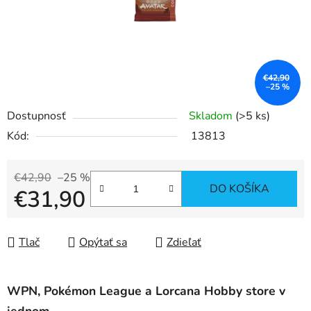
€42,90
–25 %
Dostupnosť
Skladom
(>5 ks)
Kód:
13813
€42,90
–25 %
DO KOŠÍKA
€31,90
Jednotková cena:
Tlač
Opýtať sa
Zdieľať
WPN, Pokémon League a Lorcana Hobby store v