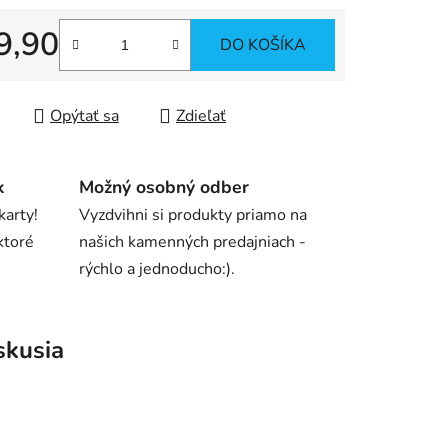
9,90
DO KOŠÍKA
tková cena:
iek.
Opýtať sa
Zdieľať
k
Možný osobný odber
karty!
Vyzdvihni si produkty priamo na
ktoré
našich kamenných predajniach -
rýchlo a jednoducho:).
skusia