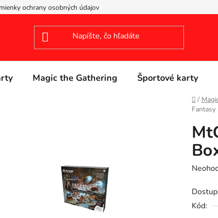
mienky ochrany osobných údajov
arty
Magic the Gathering
Športové karty
Domov
/
Magic
Fantasy
MtG
Bo
Prieme
Neohod
hodnot
Dostup
produk
Kód:
je