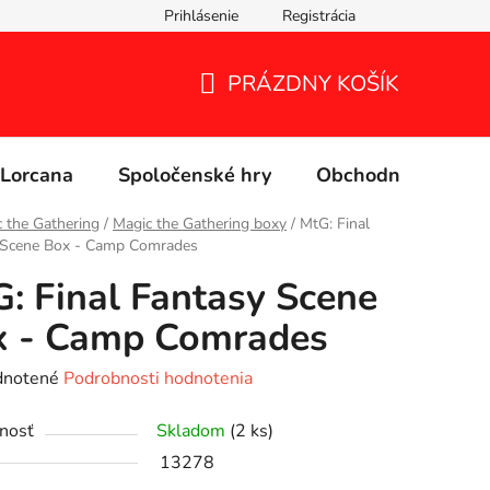
Prihlásenie
Registrácia
PRÁZDNY KOŠÍK
NÁKUPNÝ
KOŠÍK
Lorcana
Spoločenské hry
Obchodné podmie
 the Gathering
/
Magic the Gathering boxy
/
MtG: Final
 Scene Box - Camp Comrades
: Final Fantasy Scene
x - Camp Comrades
rné
notené
Podrobnosti hodnotenia
enie
nosť
Skladom
(2 ks)
tu
13278