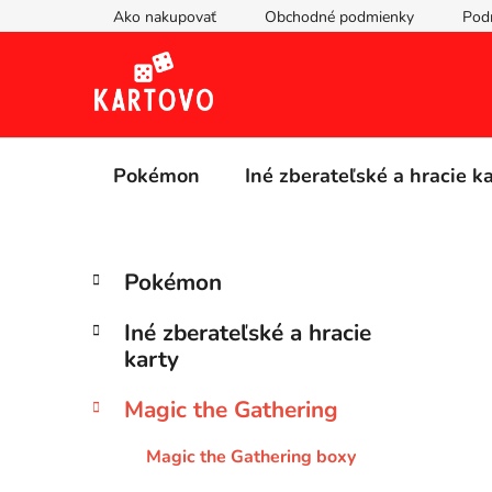
Prejsť
Ako nakupovať
Obchodné podmienky
Pod
na
obsah
Pokémon
Iné zberateľské a hracie k
B
K
Preskočiť
Pokémon
a
kategórie
o
t
č
Iné zberateľské a hracie
e
n
karty
g
ý
ó
Magic the Gathering
p
r
i
a
Magic the Gathering boxy
e
n