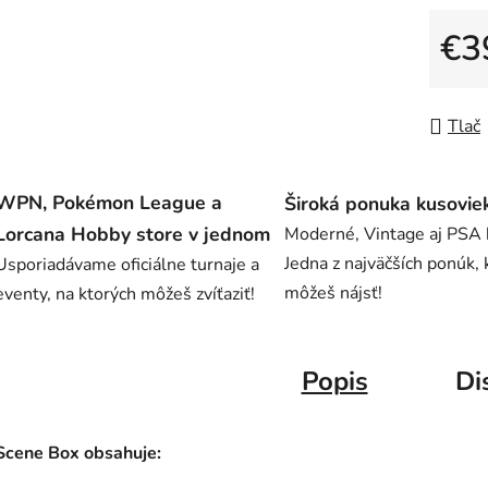
0,0
z
€3
5
Jedno
hviezdič
Tlač
WPN, Pokémon League a
Široká ponuka kusovie
Lorcana Hobby store v jednom
Moderné, Vintage aj PSA 
Jedna z najväčších ponúk, 
Usporiadávame oficiálne turnaje a
môžeš nájsť!
eventy, na ktorých môžeš zvíťaziť!
Popis
Di
Scene Box obsahuje: