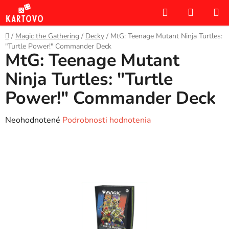
Prejsť
Hľadať
NÁKUP
na
KOŠÍK
obsah
Domov
/
Magic the Gathering
/
Decky
/
MtG: Teenage Mutant Ninja Turtles:
"Turtle Power!" Commander Deck
MtG: Teenage Mutant
Ninja Turtles: "Turtle
Power!" Commander Deck
Priemerné
Neohodnotené
Podrobnosti hodnotenia
hodnotenie
produktu
je
0,0
z
5
hviezdičiek.