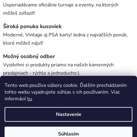
Usporiadávame oficiálne turnaje a eventy, na ktorých
môžeš zvíťaziť!
Široká ponuka kusoviek
Moderné, Vintage aj PSA karty! Jedna z najväčších ponúk,
ktoré môžeš nájsť!
Možný osobný odber
Vyzdvihni si produkty priamo na našich kamenných
predajniach - rýchlo a jednoducho:).
Tento web používa súbory cookie. Ďalším prechádzaním
tohto webu vyjadrujete súhlas s ich používaním. Viac
Popis
informácií
tu
.
Nastavenie
Diskusia
Z
Súhlasím
Vytvoril Shoptet