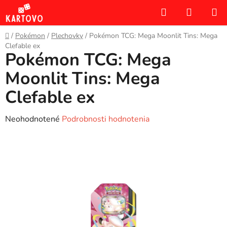
Prejsť
Hľadať
NÁKUP
na
KOŠÍK
obsah
Domov
/
Pokémon
/
Plechovky
/
Pokémon TCG: Mega Moonlit Tins: Mega
Clefable ex
Pokémon TCG: Mega
Moonlit Tins: Mega
Clefable ex
Priemerné
Neohodnotené
Podrobnosti hodnotenia
hodnotenie
produktu
je
0,0
z
5
hviezdičiek.