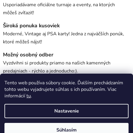
Usporiadávame oficiálne turnaje a eventy, na ktorých
môžeš zvíťaziť!
Široká ponuka kusoviek
Moderné, Vintage aj PSA karty! Jedna z najväčších ponúk,
ktoré môžeš nájsť!
Možný osobný odber
Vyzdvihni si produkty priamo na našich kamenných
predajniach - rýchlo a jednoducho:).
Tento web používa súbory cookie. Ďalším prechádzaním
tohto webu vyjadrujete súhlas s ich používaním. Viac
Popis
informácií
tu
.
Nastavenie
Diskusia
Z
Súhlasím
Vytvoril Shoptet