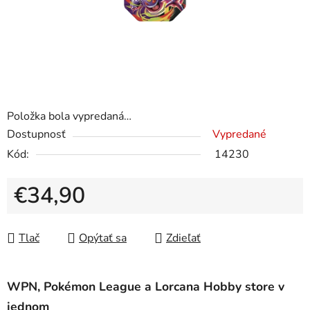
Položka bola vypredaná…
Dostupnosť
Vypredané
Kód:
14230
€34,90
Jednotková cena:
Tlač
Opýtať sa
Zdieľať
WPN, Pokémon League a Lorcana Hobby store v
jednom