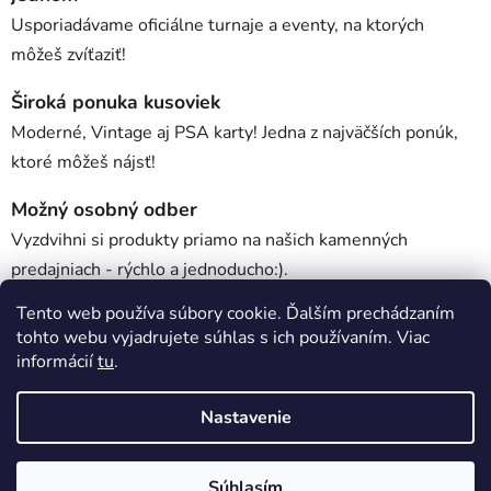
Usporiadávame oficiálne turnaje a eventy, na ktorých
môžeš zvíťaziť!
Široká ponuka kusoviek
Moderné, Vintage aj PSA karty! Jedna z najväčších ponúk,
ktoré môžeš nájsť!
Možný osobný odber
Vyzdvihni si produkty priamo na našich kamenných
predajniach - rýchlo a jednoducho:).
Tento web používa súbory cookie. Ďalším prechádzaním
tohto webu vyjadrujete súhlas s ich používaním. Viac
Popis
informácií
tu
.
Nastavenie
Diskusia
Z
Súhlasím