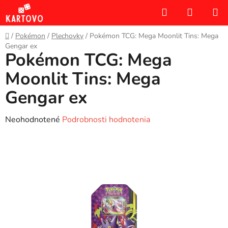
Prejsť
Hľadať
NÁKUP
na
KOŠÍK
obsah
Domov
/
Pokémon
/
Plechovky
/
Pokémon TCG: Mega Moonlit Tins: Mega
Gengar ex
Pokémon TCG: Mega
Moonlit Tins: Mega
Gengar ex
Priemerné
Neohodnotené
Podrobnosti hodnotenia
hodnotenie
produktu
je
0,0
z
5
hviezdičiek.