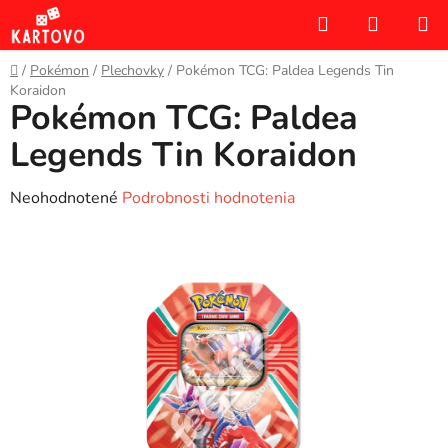
Prejsť
Hľadať
NÁKUP
na
KOŠÍK
obsah
Domov
/
Pokémon
/
Plechovky
/
Pokémon TCG: Paldea Legends Tin
Koraidon
Pokémon TCG: Paldea
Legends Tin Koraidon
Priemerné
Neohodnotené
Podrobnosti hodnotenia
hodnotenie
produktu
je
0,0
z
5
hviezdičiek.