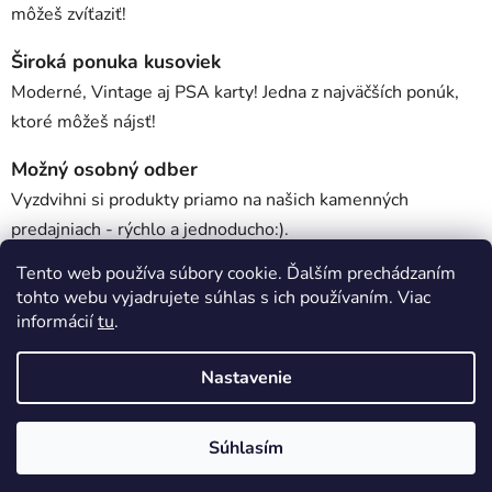
môžeš zvíťaziť!
Široká ponuka kusoviek
Moderné, Vintage aj PSA karty! Jedna z najväčších ponúk,
ktoré môžeš nájsť!
Možný osobný odber
Vyzdvihni si produkty priamo na našich kamenných
predajniach - rýchlo a jednoducho:).
Tento web používa súbory cookie. Ďalším prechádzaním
tohto webu vyjadrujete súhlas s ich používaním. Viac
Popis
informácií
tu
.
Nastavenie
Diskusia
Z
Súhlasím
Vytvoril Shoptet
á
Copyright 2026
Kartovo
. Všetky práva vyhradené.