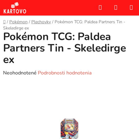
Prejsť
Hľadať
NÁKUP
na
KOŠÍK
obsah
Domov
/
Pokémon
/
Plechovky
/
Pokémon TCG: Paldea Partners Tin -
Skeledirge ex
Pokémon TCG: Paldea
Partners Tin - Skeledirge
ex
Priemerné
Neohodnotené
Podrobnosti hodnotenia
hodnotenie
produktu
je
0,0
z
5
hviezdičiek.