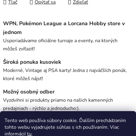
Tlač
Opýtať sa
Zdieľať
WPN, Pokémon League a Lorcana Hobby store v
jednom
Usporiadávame oficiálne turnaje a eventy, na ktorých
môžeš zvíťaziť!
Široká ponuka kusoviek
Moderné, Vintage aj PSA karty! Jedna z najväčších ponúk,
ktoré môžeš nájsť!
Možný osobný odber
Vyzdvihni si produkty priamo na našich kamenných
predajniach - rýchlo a jednoducho:).
Tento web používa súbory cookie. Ďalším prechádzaním
tohto webu vyjadrujete súhlas s ich používaním. Viac
Popis
informácií
tu
.