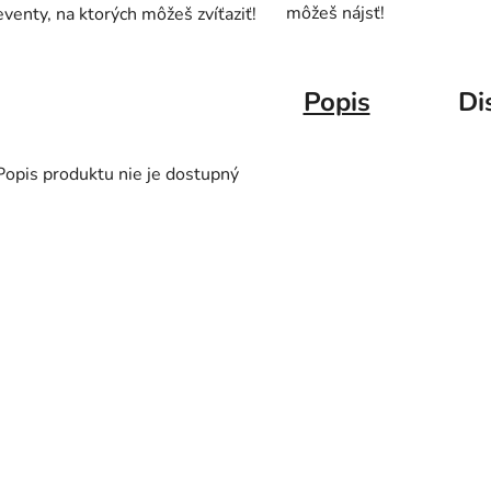
môžeš nájsť!
eventy, na ktorých môžeš zvíťaziť!
Popis
Di
Popis produktu nie je dostupný