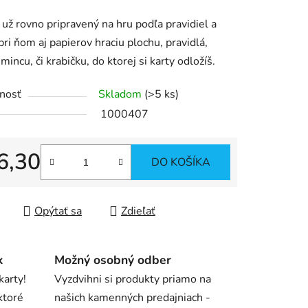
 už rovno pripravený na hru podľa pravidiel a
pri ňom aj papierov hraciu plochu, pravidlá,
iek.
mincu, či krabičku, do ktorej si karty odložíš.
nosť
Skladom
(>5 ks)
1000407
6,30
DO KOŠÍKA
tková cena:
Opýtať sa
Zdieľať
k
Možný osobný odber
karty!
Vyzdvihni si produkty priamo na
ktoré
našich kamenných predajniach -