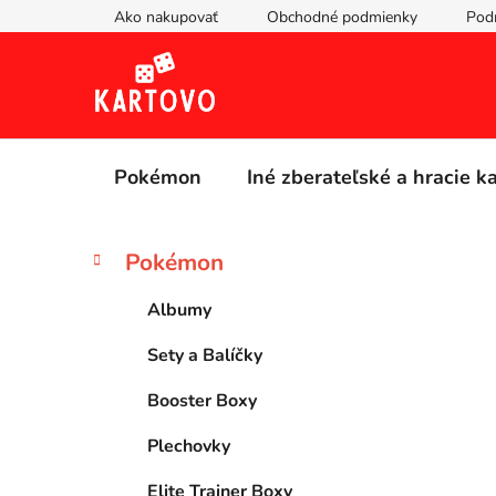
Prejsť
Ako nakupovať
Obchodné podmienky
Pod
na
obsah
Pokémon
Iné zberateľské a hracie k
B
K
Preskočiť
Pokémon
a
kategórie
o
t
č
Albumy
e
n
g
Sety a Balíčky
ý
ó
p
r
Booster Boxy
i
a
e
n
Plechovky
e
Elite Trainer Boxy