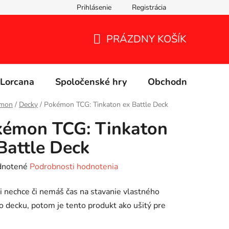
Prihlásenie
Registrácia
PRÁZDNY KOŠÍK
NÁKUPNÝ
KOŠÍK
Lorcana
Spoločenské hry
Obchodné podmie
mon
/
Decky
/
Pokémon TCG: Tinkaton ex Battle Deck
kémon TCG: Tinkaton
Battle Deck
rné
notené
Podrobnosti hodnotenia
enie
i nechce či nemáš čas na stavanie vlastného
tu
o decku, potom je tento produkt ako ušitý pre