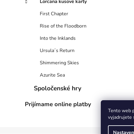
Lorcana kusové karty
First Chapter
Rise of the Floodborn
Into the Inklands
Ursula´s Return
Shimmering Skies
Azurite Sea
Spoločenské hry
Prijímame online platby
Tento web p
vyjadrujete 
Nastaven