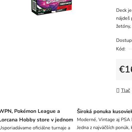
z
Deck je
5
nájdeš 
hviezdič
žetóny, 
Dostup
Kód:
€1
Jedno
Tlač
WPN, Pokémon League a
Široká ponuka kusovie
Lorcana Hobby store v jednom
Moderné, Vintage aj PSA 
Jedna z najväčších ponúk, 
Usporiadávame oficiálne turnaje a