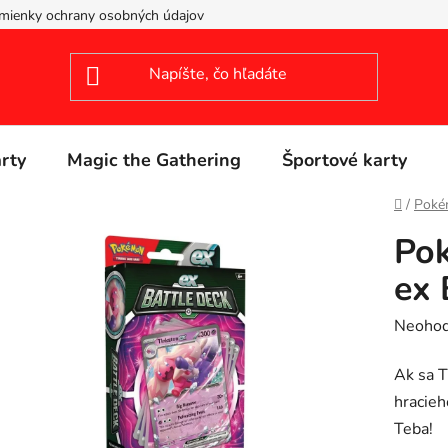
mienky ochrany osobných údajov
arty
Magic the Gathering
Športové karty
Domov
/
Poké
Po
ex 
Prieme
Neohod
hodnot
Ak sa T
produk
hracieh
je
Teba!
0,0